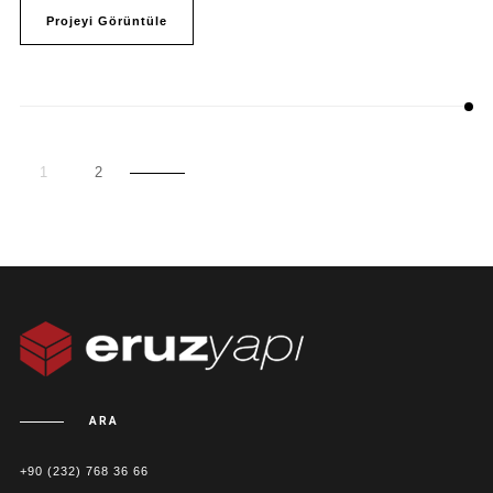
Projeyi Görüntüle
1
2
ARA
+90 (232) 768 36 66